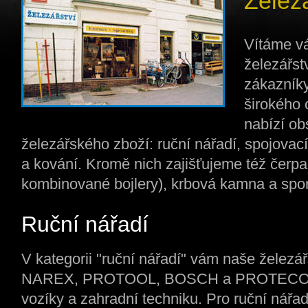
Želez
Vítáme v
železářst
zákazníky
širokého 
nabízí ob
železářského zboží: ruční nářadí, spojovac
a kování. Kromě nich zajišťujeme též čerpad
kombinované bojlery), krbová kamna a spo
Ruční nářadí
V kategorii "ruční nářadí" vám naše železá
NAREX, PROTOOL, BOSCH a PROTECO, na
vozíky a zahradní techniku. Pro ruční nářa